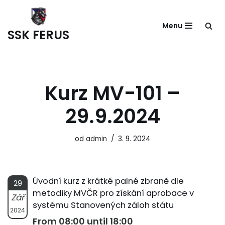
Menu
Přeskočit
SSK FERUS
na
obsah
Kurz MV-101 –
29.9.2024
od
admin
3. 9. 2024
Úvodní kurz z krátké palné zbraně dle
29
metodiky MVČR pro získání aprobace v
Zář
systému Stanovených záloh státu
2024
From 08:00 until 18:00